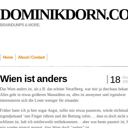
DOMINIKDORN.C
BRAINDUMPS & MORE.
Home
About / Contact
Wien ist anders
18
de
20
Das Wien anders ist, als z.B. das schöne Vorarlberg, war mir ja durchaus bekan
Alles geht in etwas größeren Massstäben zu, alles ist anonymer und irgendwie
interessieren sich die Leute weniger für einander.
Früher hatte ich ja hier sogar Angst, sollte mir etwas passieren, würde nichtmal
irgendjemand ‘nen Finger rühren und die Rettung rufen…. dass es doch nicht 
schlimm ist, hab ich mittlerweile mitbekommen… aber was heute passiert ist, 
mir wieder einmal gezeigt, dass Wien doch “anders” ist..