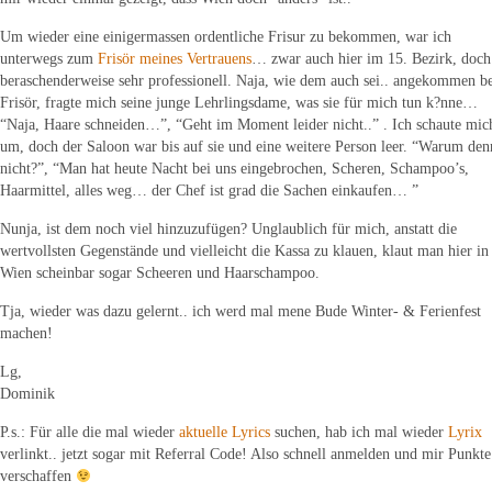
Um wieder eine einigermassen ordentliche Frisur zu bekommen, war ich
unterwegs zum
Frisör meines Vertrauens
… zwar auch hier im 15. Bezirk, doch
beraschenderweise sehr professionell. Naja, wie dem auch sei.. angekommen b
Frisör, fragte mich seine junge Lehrlingsdame, was sie für mich tun k?nne…
“Naja, Haare schneiden…”, “Geht im Moment leider nicht..” . Ich schaute mic
um, doch der Saloon war bis auf sie und eine weitere Person leer. “Warum den
nicht?”, “Man hat heute Nacht bei uns eingebrochen, Scheren, Schampoo’s,
Haarmittel, alles weg… der Chef ist grad die Sachen einkaufen… ”
Nunja, ist dem noch viel hinzuzufügen? Unglaublich für mich, anstatt die
wertvollsten Gegenstände und vielleicht die Kassa zu klauen, klaut man hier in
Wien scheinbar sogar Scheeren und Haarschampoo.
Tja, wieder was dazu gelernt.. ich werd mal mene Bude Winter- & Ferienfest
machen!
Lg,
Dominik
P.s.: Für alle die mal wieder
aktuelle Lyrics
suchen, hab ich mal wieder
Lyrix
verlinkt.. jetzt sogar mit Referral Code! Also schnell anmelden und mir Punkte
verschaffen