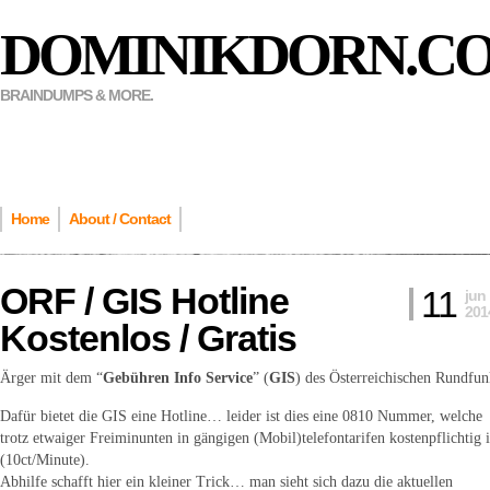
DOMINIKDORN.C
BRAINDUMPS & MORE.
Home
About / Contact
ORF / GIS Hotline
11
jun
201
Kostenlos / Gratis
Ärger mit dem “
Gebühren Info Service
” (
GIS
) des Österreichischen Rundfun
Dafür bietet die GIS eine Hotline… leider ist dies eine 0810 Nummer, welche
trotz etwaiger Freiminunten in gängigen (Mobil)telefontarifen kostenpflichtig i
(10ct/Minute).
Abhilfe schafft hier ein kleiner Trick… man sieht sich dazu die aktuellen